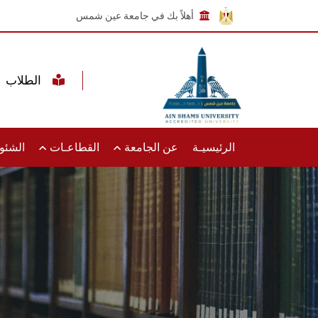
أهلاً بك في جامعة عين شمس
الطلاب
الرئيسيـة
عن الجامعة
القطاعـات
الشئون