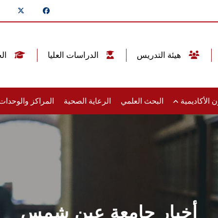
هيئة التدريس
الدراسات العليا
الخريجين
 الأكاديمية
البحث العلمي
الرعاية الصحية
المراكز والوحدا
أخبار جامعة عين شمس