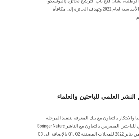
 الوطنية، بشأن فتح باب الترشح لجائزة (اليونسكو-
روسيا مندلييف الدولية) في العلوم الأساسية لعام 2022 وتهدف الجائزة إلى مكافأة
م
 النشر العلمي للباحثين والعلماء
 والابتكار بالتعاون مع بنك المعرفة بتنفيذ المرحلة
الأولى من مبادرة دعم النشر العلمي للباحثين المصريين بالتعاون مع الناشر Springer Nature
لتغطية تكلفة النشر العلمي اعتبارا من يناير 2022 للمجلات المصنفة Q1, Q2 بالإضافة الى Q3