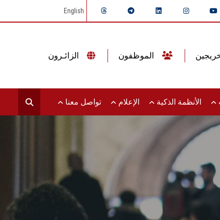
English
الموظفون
الزائـرون
ت
الأنظمة الذكية
الإعلام
تواصل معنا