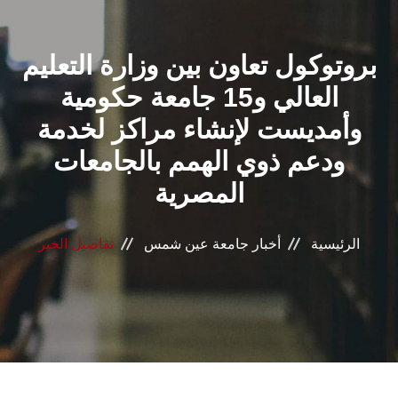
القطاعـات
بروتوكول تعاون بين وزارة التعليم
الشئون الأكاديمية
العالي و15 جامعة حكومية
البحث العلمي
وأمديست لإنشاء مراكز لخدمة
ودعم ذوي الهمم بالجامعات
الرعاية الصحية
المصرية
المراكز والوحدات
الرئيسية
أخبار جامعة عين شمس
تفاصيل الخبر
الأنظمة الذكية
الإعلام
تواصل معنا