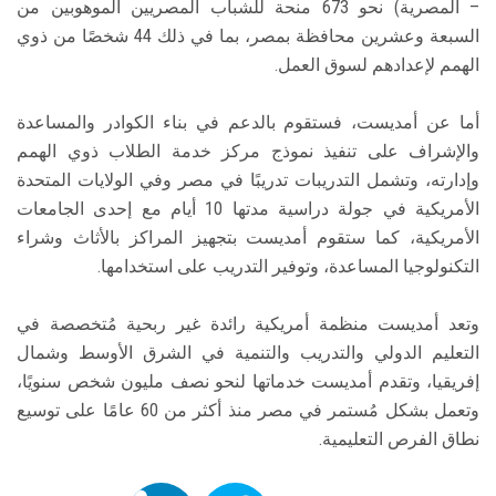
– المصرية) نحو 673 منحة للشباب المصريين الموهوبين من
السبعة وعشرين محافظة بمصر، بما في ذلك 44 شخصًا من ذوي
الهمم لإعدادهم لسوق العمل.
أما عن أمديست، فستقوم بالدعم في بناء الكوادر والمساعدة
والإشراف على تنفيذ نموذج مركز خدمة الطلاب ذوي الهمم
وإدارته، وتشمل التدريبات تدريبًا في مصر وفي الولايات المتحدة
الأمريكية في جولة دراسية مدتها 10 أيام مع إحدى الجامعات
الأمريكية، كما ستقوم أمديست بتجهيز المراكز بالأثاث وشراء
التكنولوجيا المساعدة، وتوفير التدريب على استخدامها.
وتعد أمديست منظمة أمريكية رائدة غير ربحية مُتخصصة في
التعليم الدولي والتدريب والتنمية في الشرق الأوسط وشمال
إفريقيا، وتقدم أمديست خدماتها لنحو نصف مليون شخص سنويًا،
وتعمل بشكل مُستمر في مصر منذ أكثر من 60 عامًا على توسيع
نطاق الفرص التعليمية.