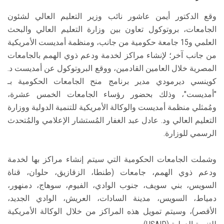
وقع الدكتور أيمن عاشور نائب وزير التعليم العالي لشئون
الجامعات، بروتوكول تعاون بين وزارة التعليم العالي والبحث
العلمي و15 جامعة حكومية من جانب، ومنظمة أمديست الأمريكية
من جانب آخر؛ لإنشاء مراكز لخدمة ودعم ذوي الهمم بالجامعات
المصرية خلال العامين القادمين، ووقع البروتوكول عن أمديست د.
كوينسي ديرمودي مدير برنامج منح الجامعات الحكومية بـ
"أمديست"، وذلك بحضور رؤساء الجامعات الخمس عشرة،
ومُمثلي منظمة أمديست والوكالة الأمريكية للتنمية الدولية ووزارة
التعليم العالي ود. عادل عبد الغفار المُستشار الإعلامي والمُتحدث
الرسمي للوزارة.
وشملت الجامعات الحكومية التي سيتم إنشاء مراكز بها لخدمة
ودعم ذوي الهمم، جامعات (طنطا، الزقازيق، حلوان، قناة
السويس، بني سويف، جنوب الوادي، الفيوم، سوهاج، دمنهور،
دمياط، السويس، مدينة السادات، العريش، الوادي الجديد،
الأقصر)، وسيتم تمويل هذه المراكز من خلال الوكالة الأمريكية