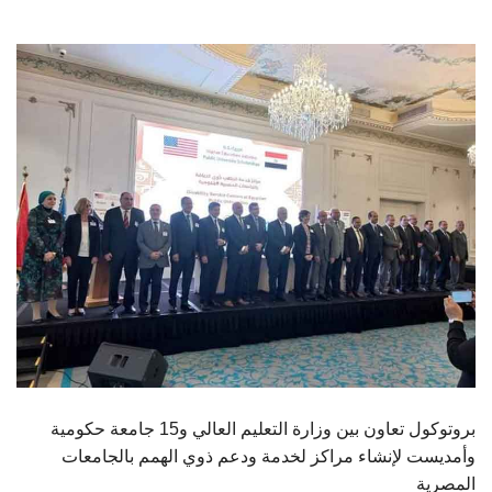
الطلاب
هيئة التدريس
الدراسات العليا
الخريجين
الموظفون
الزائـرون
سجل الان
بروتوكول تعاون بين وزارة التعليم العالي و15 جامعة حكومية
وأمديست لإنشاء مراكز لخدمة ودعم ذوي الهمم بالجامعات
المصرية