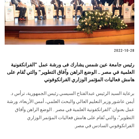
الطلاب
هيئة التدريس
الدراسات العليا
2022-10-28
الخريجين
رئيس جامعة عين شمس يشارك فى ورشة عمل "الفرانكفونية
الموظفون
العلمية في مصر .. الوضع الراهن وآفاق التطوير" والتي تُقام على
هامش فعاليات المؤتمر الوزاري الفرانكوفوني
الزائـرون
برعاية السيد الرئيس عبدالفتاح السيسي رئيس الجمهورية، ترأس د.
أيمن عاشور وزير التعليم العالي والبحث العلمي، أمس الأربعاء، ورشة
سجل الان
عمل بعنوان "الفرانكفونية العلمية في مصر .. الوضع الراهن وآفاق
التطوير"، والتي تُقام على هامش فعاليات المؤتمر الوزاري
الفرانكوفوني السادس في مصر.