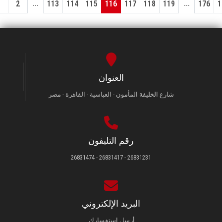
...
...
1
2
113
114
115
116
117
118
119
176
1
العنوان
شارع الخليفة المأمون - العباسية - القاهرة - مصر
رقم التليفون
26831231 - 26831417 - 26831474
البريد الإلكتروني
أرسل استفسارك.