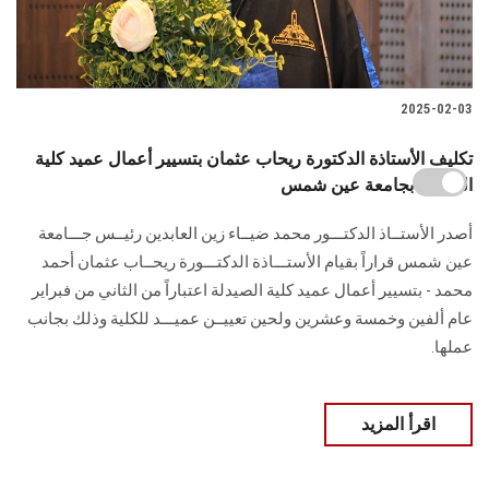
2025-02-03
تكليف الأستاذة الدكتورة ريحاب عثمان بتسيير أعمال عميد كلية
الصيدلة بجامعة عين شمس
أصدر الأستــاذ الدكتـــور محمد ضيــاء زين العابدين رئيــس جـــامعة
عين شمس قراراً بقيام الأستـــاذة ‏الدكتـــورة ريحــاب عثمان أحمد
محمد - بتسيير أعمال عميد كلية الصيدلة اعتباراً من الثاني من ‏فبراير
عام ألفين وخمسة وعشرين ولحين تعييــن عميـــد للكلية وذلك بجانب
عملها.‏
اقرأ المزيد