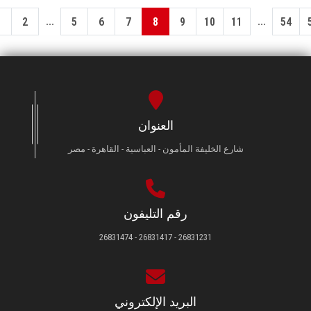
...
...
1
2
5
6
7
8
9
10
11
54
العنوان
شارع الخليفة المأمون - العباسية - القاهرة - مصر
رقم التليفون
26831231 - 26831417 - 26831474
البريد الإلكتروني