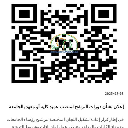
2025-02-03
إعلان بشأن دورات الترشح لمنصب عميد كلية أو معهد بالجامعة
في إطار قرار إعادة تشكيل اللجان المختصة بترشـح رؤساء الجامعات
وعمداء الكليات ‏والمعاهد وتنظيم ‏عملها وإجراءات وشروط الترشح