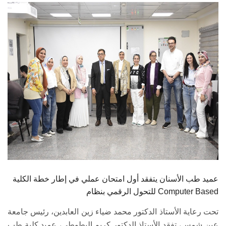
الطلاب
هيئة التدريس
الدراسات العليا
الخريجين
الموظفون
الزائـرون
سجل الان
عميد طب الأسنان يتفقد أول امتحان عملي في إطار خطة الكلية
للتحول الرقمي بنظام Computer Based
تحت رعاية الأستاذ الدكتور محمد ضياء زين العابدين، رئيس جامعة
عين شمس، تفقد الأستاذ الدكتور كريم البطوطي، عميد كلية طب