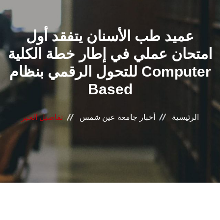
القطاعـات
عميد طب الأسنان يتفقد أول
الشئون الأكاديمية
امتحان عملي في إطار خطة الكلية
البحث العلمي
للتحول الرقمي بنظام Computer
Based
الرعاية الصحية
المراكز والوحدات
الرئيسية
أخبار جامعة عين شمس
تفاصيل الخبر
الأنظمة الذكية
الإعلام
تواصل معنا