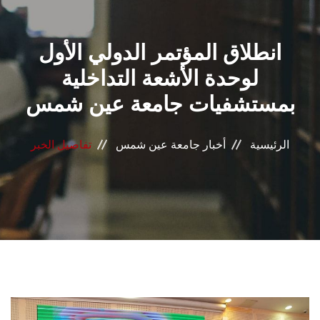
القطاعـات
انطلاق المؤتمر الدولي الأول
الشئون الأكاديمية
لوحدة الأشعة التداخلية
البحث العلمي
بمستشفيات جامعة عين شمس
الرعاية الصحية
الرئيسية
أخبار جامعة عين شمس
تفاصيل الخبر
المراكز والوحدات
الأنظمة الذكية
الإعلام
تواصل معنا