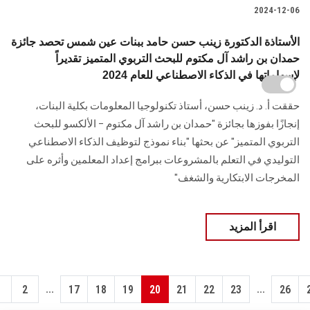
2024-12-06
الأستاذة الدكتورة زينب حسن حامد ببنات عين شمس تحصد جائزة
حمدان بن راشد آل مكتوم للبحث التربوي المتميز تقديراً
لإسهاماتها في الذكاء الاصطناعي للعام 2024
حققت أ. د. زينب حسن، أستاذ تكنولوجيا المعلومات بكلية البنات،
إنجازًا بفوزها بجائزة "حمدان بن راشد آل مكتوم – الألكسو للبحث
التربوي المتميز" عن بحثها "بناء نموذج لتوظيف الذكاء الاصطناعي
التوليدي في التعلم بالمشروعات ببرامج إعداد المعلمين وأثره على
المخرجات الابتكارية والشغف"
اقرأ المزيد
...
...
1
2
17
18
19
20
21
22
23
26