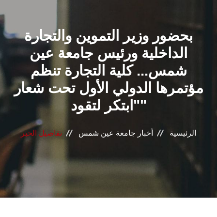
القطاعـات
بحضور وزير التموين والتجارة
الشئون الأكاديمية
الداخلية ورئيس جامعة عين
البحث العلمي
شمس... كلية التجارة تنظم
مؤتمرها الدولي الأول تحت شعار
الرعاية الصحية
"ابتكر لتقود"
المراكز والوحدات
الرئيسية
أخبار جامعة عين شمس
تفاصيل الخبر
الأنظمة الذكية
الإعلام
تواصل معنا