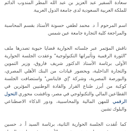
سعادة السفير عبد العزيز بن عبد الله المطر المندوب الدائم
للملكة العربية السعودية لدى جامعة الدول العربية.
اسم المرحوم أ. د. محمد لطفي حسونة الأستاذ بقسم المحاسبة
والمراجعة كلية التجارة جامعة عين شمس.
ناقش المؤتمر عبر جلساته الحوارية قضايا حيوية تصدرها ملف
"الثورة الرقمية وتأثيراتها التكنولوجية" وعقدت الجلسة الحوارية
الأولى برئاسة الأستاذ الدكتور شريف فاروق، وزير التموين
والتجارة الداخلية، وبحضور قيادات من البنك الأهلي المصري،
والبورصة المصرية، وشركة "إي فاينانس" واستضافت الجلسة
كوكبة من أبرز صُناع القرار والقادة الوطنيين المؤثرين في
القطاعين المالي والتكنولوجي في مصر، وناقشت محوري
التحول
الرقمي
للمهن المالية والمحاسبية، ودور الذكاء الاصطناعي
والبلوك تشين.
كما عُقدت الجلسة الحوارية الثانية، برئاسة السيد أ. د. حسين