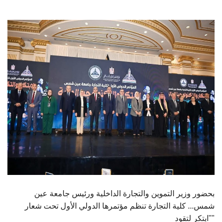
الطلاب
هيئة التدريس
الدراسات العليا
الخريجين
الموظفون
الزائـرون
سجل الان
بحضور وزير التموين والتجارة الداخلية ورئيس جامعة عين
شمس... كلية التجارة تنظم مؤتمرها الدولي الأول تحت شعار
"ابتكر لتقود"