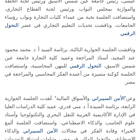
عيسى، رئيس جامعة عين شمس الأسبق ورئيس لجنة الخطة
والموازنة بمجلس النواب ورئيس لجنة القطاع التجاري،
واستضافت الجلسة نخبة من عمداء كليات التجارة ونواب رؤساء
الجامعات، وناقشت تحديات التعليم التجاري في عصر
التحول
الرقمي
.
وناقشت الجلسة الحوارية الثالثة، برئاسة السيد أ. د. محمد محمود
عبد المجيد، أستاذ المراجعة وعميد كلية التجارة جامعة عين
شمس الاسبق،
التحول الرقمي
للمهن المحاسبية، واستضافت
الجلسة كوكبة متميزة من أعمدة الفكر المحاسبي والمراجعة في
مصر.
وعن"
الأمن السيبراني
والأسواق المالية" عُقدت الجلسة الحوارية
الرابعة، برئاسة السيدة أ. د. منى قدري، عميد كلية الدراسات العليا
في الإدارة الأكاديمية العربية للنقل البحري والتكنولوجيا وأستاذ
علوم الحاسب والذكاء الاصطناعي، واستضافت الجلسة ألمع
الخبراء وقادة الفكر في مجالات
الأمن السيبراني
والذكاء
الاصطناعي والتحول المالي في مصر، وتناولت استباق التهديدات