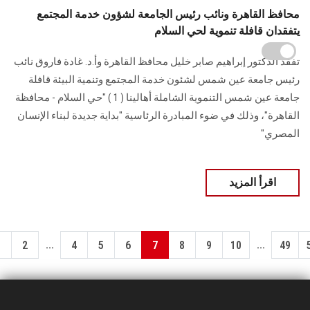
محافظ القاهرة ونائب رئيس الجامعة لشؤون خدمة المجتمع
يتفقدان قافلة تنموية لحي السلام
تفقد الدكتور إبراهيم صابر خليل محافظ القاهرة وأ.د. غادة فاروق نائب
رئيس ‏جامعة عين شمس لشئون خدمة المجتمع وتنمية البيئة قافلة
جامعة عين شمس التنموية الشاملة ‏أهالينا ( 1 ) "حي السلام - محافظة
القاهرة"، وذلك في ضوء المبادرة الرئاسية "بداية جديدة ‏لبناء الإنسان
المصري"‏
اقرأ المزيد
...
...
1
2
4
5
6
7
8
9
10
49