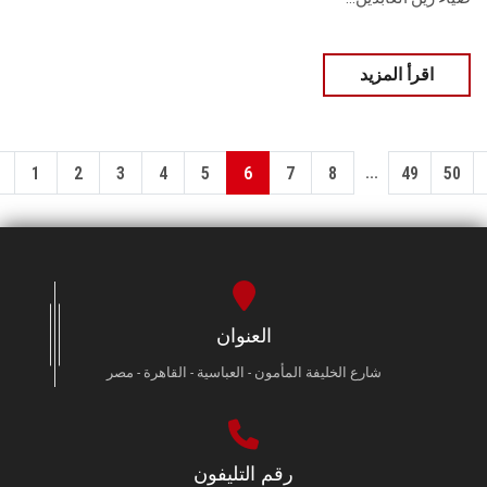
اقرأ المزيد
...
1
2
3
4
5
6
7
8
49
50
العنوان
شارع الخليفة المأمون - العباسية - القاهرة - مصر
رقم التليفون