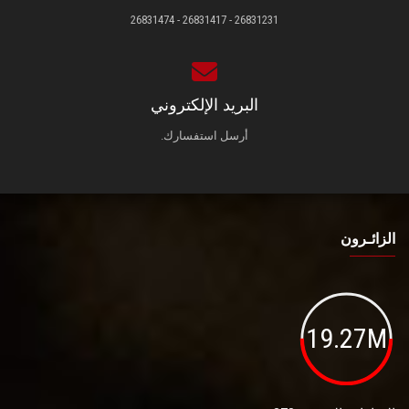
26831231 - 26831417 - 26831474
البريد الإلكتروني
أرسل استفسارك.
الزائـرون
19.27M