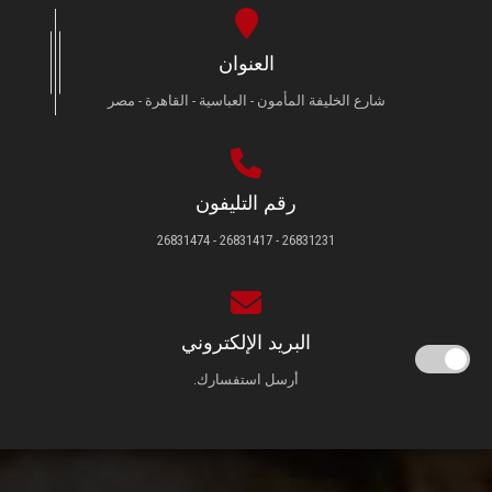
العنوان
شارع الخليفة المأمون - العباسية - القاهرة - مصر
رقم التليفون
26831231 - 26831417 - 26831474
البريد الإلكتروني
أرسل استفسارك.