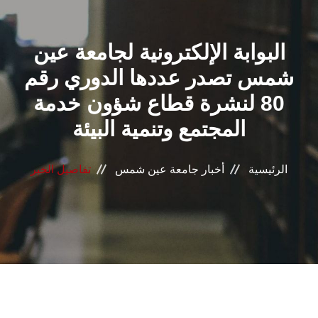
القطاعـات
البوابة الإلكترونية لجامعة عين
الشئون الأكاديمية
شمس تصدر عددها الدوري رقم
البحث العلمي
80 لنشرة قطاع شؤون خدمة
المجتمع وتنمية البيئة
الرعاية الصحية
المراكز والوحدات
الرئيسية
أخبار جامعة عين شمس
تفاصيل الخبر
الأنظمة الذكية
الإعلام
تواصل معنا