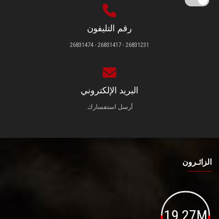
رقم التليفون
26831231 - 26831417 - 26831474
البريد الإلكتروني
أرسل استفسارك.
الزائـرون
19.27M