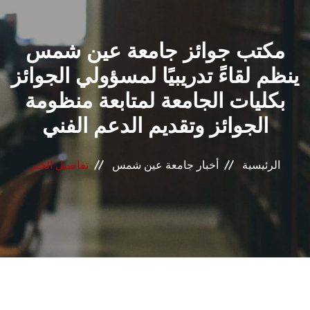
القطاعـات
مكتب جوائز جامعة عين شمس
الشئون الأكاديمية
ينظم لقاءً تدريبيًا لمسؤولي الجوائز
البحث العلمي
بكليات الجامعة لمتابعة منظومة
الجوائز وتقديم الدعم الفني
الرعاية الصحية
المراكز والوحدات
الرئيسية
أخبار جامعة عين شمس
تفاصيل الخبر
الأنظمة الذكية
الإعلام
تواصل معنا