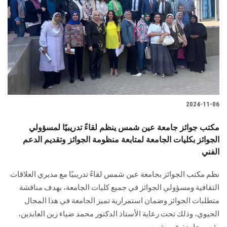
الطلاب
هيئة التدريس
الدراسات العليا
الخريجين
2024-11-06
الموظفون
مكتب جوائز جامعة عين شمس ينظم لقاءً تدريبيًا لمسؤولي
الجوائز بكليات الجامعة لمتابعة منظومة الجوائز وتقديم الدعم
الزائـرون
الفني
سجل الان
نظم مكتب الجوائز بجامعة عين شمس لقاءً تدريبيًا مع مديري العلاقات
الثقافية ومسؤولي الجوائز في جميع كليات الجامعة، بهدف مناقشة
متطلبات الجوائز وضمان استمرارية تميز الجامعة في هذا المجال
الحيوي، وذلك تحت رعاية الأستاذ الدكتور محمد ضياء زين العابدين،