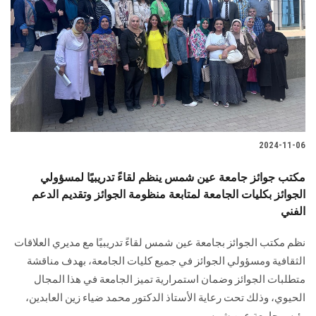
الطلاب
هيئة التدريس
الدراسات العليا
الخريجين
2024-11-06
الموظفون
مكتب جوائز جامعة عين شمس ينظم لقاءً تدريبيًا لمسؤولي
الجوائز بكليات الجامعة لمتابعة منظومة الجوائز وتقديم الدعم
الزائـرون
الفني
سجل الان
نظم مكتب الجوائز بجامعة عين شمس لقاءً تدريبيًا مع مديري العلاقات
الثقافية ومسؤولي الجوائز في جميع كليات الجامعة، بهدف مناقشة
متطلبات الجوائز وضمان استمرارية تميز الجامعة في هذا المجال
الحيوي، وذلك تحت رعاية الأستاذ الدكتور محمد ضياء زين العابدين،