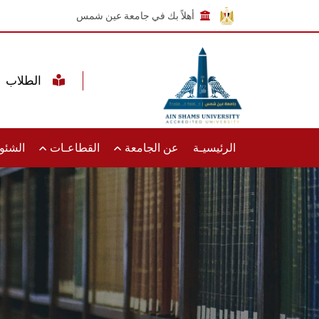
أهلاً بك في جامعة عين شمس
الطلاب
الرئيسيـة
عن الجامعة
القطاعـات
الشئون