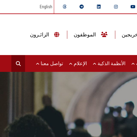
English
الموظفون
الزائـرون
ت
الأنظمة الذكية
الإعلام
تواصل معنا