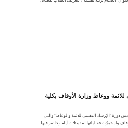
 بعنوان "الصيام تربية نفسية"، لتعريف الطلاب بفضائل
 للائمة ووعاظ وزارة الأوقاف بكلية
س دورة "الإرشاد النفسي للائمة والوعاظ" والتي
وقاف واستمرّت فعالياتها لمدة ثلاث أيام وحاضر فيها