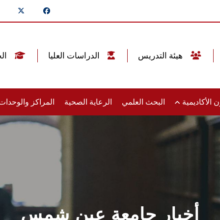
هيئة التدريس
الدراسات العليا
الخريجين
 الأكاديمية
البحث العلمي
الرعاية الصحية
المراكز والوحدا
أخبار جامعة عين شمس