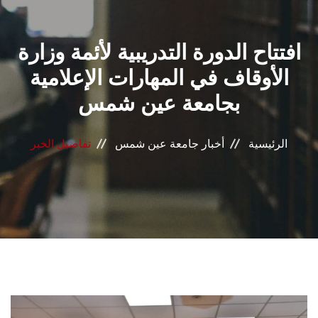
القطاعـات
افتتاح الدورة التدريبية لأئمة وزارة
الشئون الأكاديمية
الأوقاف في المهارات الإعلامية
البحث العلمي
بجامعة عين شمس
الرعاية الصحية
الرئيسية
أخبار جامعة عين شمس
تفاصيل الخبر
المراكز والوحدات
الأنظمة الذكية
الإعلام
تواصل معنا