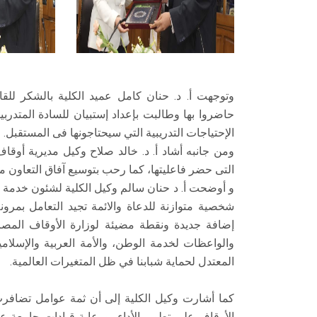
وتوجهت أ. د. حنان كامل عميد الكلية بالشكر للقا
حاضروا بها وطالبت بإعداد إستبيان للسادة المتدرب
الإحتياجات التدريبية التي سيحتاجونها فى المستقبل.
ومن جانبه أشاد أ. د. خالد صلاح وكيل مديرية أوقاف
التى حضر فاعليتها، كما رحب بتوسيع آفاق التعاون مع
و أوضحت أ. د حنان سالم وكيل الكلية لشئون خدمة الم
شخصية متوازنة للدعاة والائمة تجيد التعامل بمر
إضافة جديدة ونقطة مضيئة لوزارة الأوقاف المصرية،
والواعظات لخدمة الوطن، والأمة العربية والإسلا
المعتدل لحماية شبابنا في ظل المتغيرات العالمية.
كما أشارت وكيل الكلية إلى أن ثمة عوامل تضاف
الأوقاف على تطوير الأداء، ورعاية قيادات جامعة 