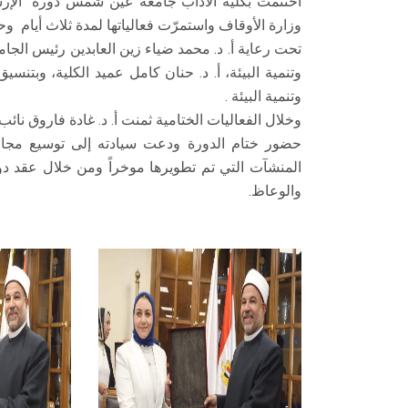
اختتمت بكلية الآداب جامعة عين شمس دورة "الإرشاد
وزارة الأوقاف واستمرّت فعالياتها لمدة ثلاث أيام و
تحت رعاية أ. د. محمد ضياء زين العابدين رئيس الجام
وتنمية البيئة، أ. د. حنان كامل عميد الكلية، وبتن
وتنمية البيئة .
وخلال الفعاليات الختامية ثمنت أ. د. غادة فاروق نا
حضور ختام الدورة ودعت سيادته إلى توسيع مجالا
المنشآت التي تم تطويرها موخراً ومن خلال عقد د
والوعاظ.