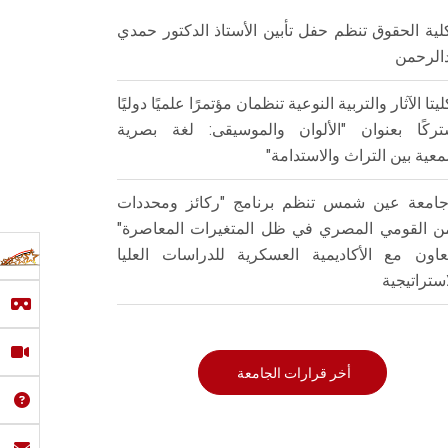
لية الحقوق تنظم حفل تأبين الأستاذ الدكتور حمدي
الرحمن
ليتا الآثار والتربية النوعية تنظمان مؤتمرًا علميًا دوليًا
ركًا بعنوان "الألوان والموسيقى: لغة بصرية
عية بين التراث والاستدامة"
امعة عين شمس تنظم برنامج "ركائز ومحددات
من القومي المصري في ظل المتغيرات المعاصرة"
تعاون مع الأكاديمية العسكرية للدراسات العليا
استراتيجية
أخر قرارات الجامعة