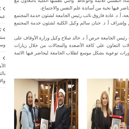
 النفسي للائمة والوعاظ" والتي نظمتها الكلية بالتعاون مع
حاضر فيها نخبة من أساتذة علم النفس والاجتماع،
ك
عة، أ. د. غادة فاروق نائب رئيس الجامعة لشئون خدمة المجتمع
عبد
سيق وإشراف أ. د. حنان سالم وكيل الكلية لشئون خدمة المجتمع
ك
مشت
ئب رئيس الجامعة حرص أ. د. خالد صلاح وكيل وزارة الأوقاف على
وسم
ت التعاون على كافة الأصعدة والمجالات من خلال زيارات
ورات توعوية بشكل موسع لطلاب الجامعة ليحاضر فيها الائمة
ج
الأ
بال
وال