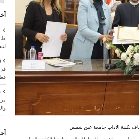
آخر
طال
لتن
ف
في 
قطا
ج
من 
وال
وقاف بكلية الآداب جامعة عين شمس
أخر