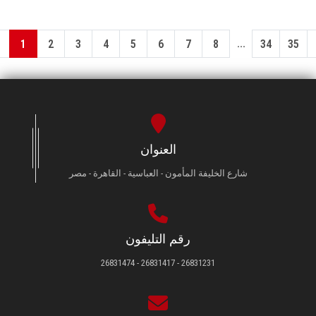
...
1
2
3
4
5
6
7
8
34
35
العنوان
شارع الخليفة المأمون - العباسية - القاهرة - مصر
رقم التليفون
26831231 - 26831417 - 26831474