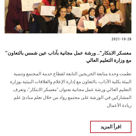
الطلاب
هيئة التدريس
الدراسات العليا
2021-10-28
الخريجين
"معسكر الابتكار".. ورشة عمل مجانية بآداب عين شمس بالتعاون
مع وزارة التعليم العالي
الموظفون
نظمت وحدة متابعة الخريجين التابعة لقطاع خدمة المجتمع وتنمية
البيئة بكلية الآداب، بالتعاون مع إدارة الإعلام والعلاقات البيئية بوزارة
الزائـرون
التعليم العالي ورشة عمل مجانية بعنوان "معسكر الابتكار"، وتعرف
المشاركين في الورشة على مجتمع رواد من خلال تعلم مبادئ علم
سجل الان
ريادة الأعمال.
اقرأ المزيد