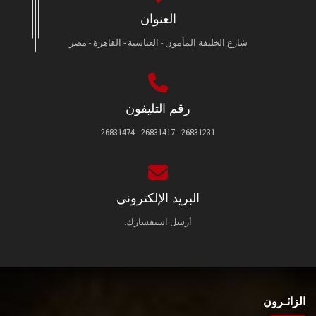
العنوان
شارع الخليفة المأمون - العباسية - القاهرة - مصر
رقم التليفون
26831231 - 26831417 - 26831474
البريد الإلكتروني
أرسل استفسارك.
الزائـرون