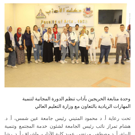
الطلاب
هيئة التدريس
الدراسات العليا
الخريجين
الموظفون
الزائـرون
وحدة متابعة الخريجين بآداب تنظم الدورة المجانية لتنمية
سجل الان
المهارات الريادية بالتعاون مع وزارة التعليم العالي
تحت رعاية أ. د محمود المتيني رئيس جامعة عين شمس، أ. د.
هشام تمراز نائب رئيس الجامعة لشئون خدمة المجتمع وتنمية
البيئة، أ. د مصطفى مرتضي عميد كلية الآداب، وإشراف أ. د. رشا