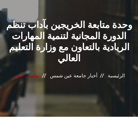
القطاعـات
وحدة متابعة الخريجين بآداب تنظم
الشئون الأكاديمية
الدورة المجانية لتنمية المهارات
البحث العلمي
الريادية بالتعاون مع وزارة التعليم
العالي
الرعاية الصحية
المراكز والوحدات
الرئيسية
أخبار جامعة عين شمس
تفاصيل الخبر
الأنظمة الذكية
الإعلام
تواصل معنا