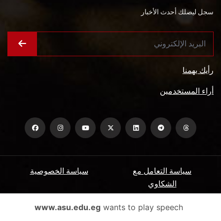
سجل ليصلك أحدث الأخبار
رأيك يهمنا
أراء المستخدمين
سياسة التعامل مع
سياسة الخصوصية
الشكاوي
ميثاق المتعاملين
الأسئلة الشائعة
www.asu.edu.eg
wants to play speech