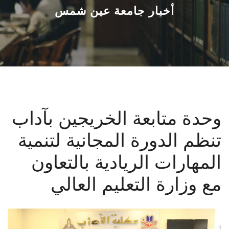
القطاعـات
أخبار جامعة عين شمس
الشئون الأكاديمية
البحث العلمي
الرعاية الصحية
وحدة متابعة الخريجين بآداب
المراكز والوحدات
تنظم الدورة المجانية لتنمية
الأنظمة الذكية
المهارات الريادية بالتعاون
الإعلام
مع وزارة التعليم العالي
تواصل معنا