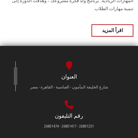
المهارات الريادية.. برنامج ولد فكرة مشروعك"، وهدفت الدورة إلى
تنمية مهارات الطلاب
اقرأ المزيد
العنوان
شارع الخليفة المأمون - العباسية - القاهرة - مصر
رقم التليفون
26831231 - 26831417 - 26831474