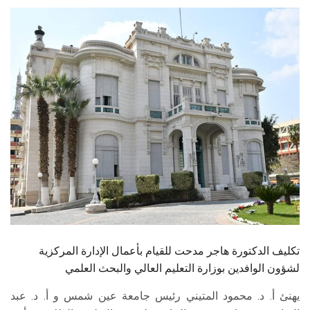
الطلاب
هيئة التدريس
الدراسات العليا
الخريجين
الموظفون
الزائـرون
سجل الان
تكليف الدكتورة هاجر مدحت للقيام بأعمال الإدارة المركزية
لشؤون الوافدين بوزارة التعليم العالي والبحث العلمي
يهنئ أ. د. محمود المتيني رئيس جامعة عين شمس و أ. د. عبد