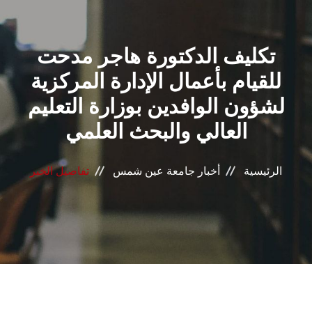
القطاعـات
تكليف الدكتورة هاجر مدحت
الشئون الأكاديمية
للقيام بأعمال الإدارة المركزية
البحث العلمي
لشؤون الوافدين بوزارة التعليم
العالي والبحث العلمي
الرعاية الصحية
المراكز والوحدات
الرئيسية
أخبار جامعة عين شمس
تفاصيل الخبر
الأنظمة الذكية
الإعلام
تواصل معنا