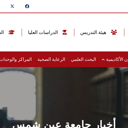
هيئة التدريس
الدراسات العليا
الخريجين
 الأكاديمية
البحث العلمي
الرعاية الصحية
المراكز والوحدا
أخبار جامعة عين شمس