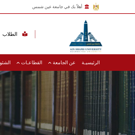
أهلاً بك في جامعة عين شمس
الطلاب
الرئيسيـة
عن الجامعة
القطاعـات
الشئون