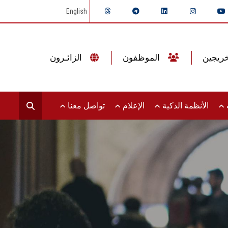
English
الموظفون
الزائـرون
ت
الأنظمة الذكية
الإعلام
تواصل معنا