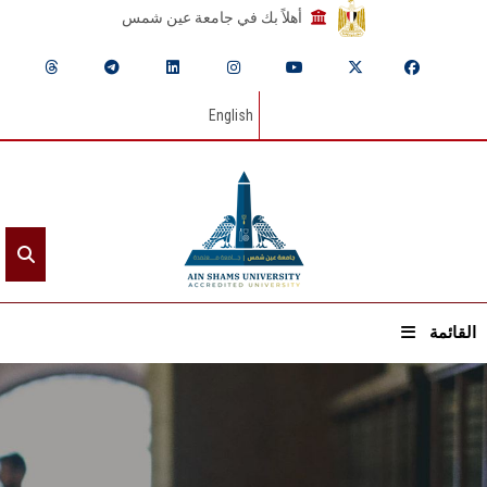
أهلاً بك في جامعة عين شمس
English
القائمة
الرئيسيـة
عن الجامعة