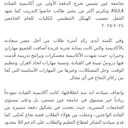
بجامعة عين شمس تخرج الدفعة الأولى من أكاديمية القيادة
ASULA وتكريم أكثر من مئتي طالب خاضوا التدريب كما شهد
الحفل تنصيب الهيكل التنظيمي للكليات للعام الجامعي
٢٠٢٤-٢٠٢٥
وفي كلمته أبدى رائد أسرة طلاب من أجل مصر سعادته
بالأكاديمية والتي كانت بمثابة تجربة فريدة أضافت للجميع مهاراتٍ
وخبراتٍ. حيث شهدت الأكاديمية معسكرات وبرامج تدريبية قُدمت
فيها دروسٌ ثمينة في القيادة، وتنمية مهارات اتخاذ القرار، وتنظيم
الوقت، وحل المشكلات، وغيرها من المهارات الأساسية التي تُعدّ
من ركائز النجاح في أي مجال.
واضاف سيادته انه منذ انطلاقتها، كانت أكاديمية القيادة نموذجاً
ريادياً غير مسبوق في جامعة عين شمس، بل وعلى مستوى
الجامعات المصرية، حيث نجحت في تشكيل دفعة متميزة من
القادة الواعدين، وجعلت من هؤلاء الطلاب قصة نجاح تُحكى. كما
قدم سيادته الشكر لقطاع التعليم والطلاب على الدعم اللا محدود