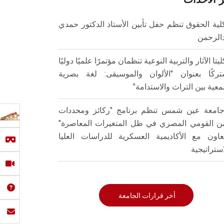
لية الحقوق تنظم حفل تأبين الأستاذ الدكتور حمدي
الرحمن
ليتا الآثار والتربية النوعية تنظمان مؤتمرًا علميًا دوليًا
ركًا بعنوان "الألوان والموسيقى: لغة بصرية
عية بين التراث والاستدامة"
امعة عين شمس تنظم برنامج "ركائز ومحددات
من القومي المصري في ظل المتغيرات المعاصرة"
تعاون مع الأكاديمية العسكرية للدراسات العليا
استراتيجية
أخر قرارات الجامعة