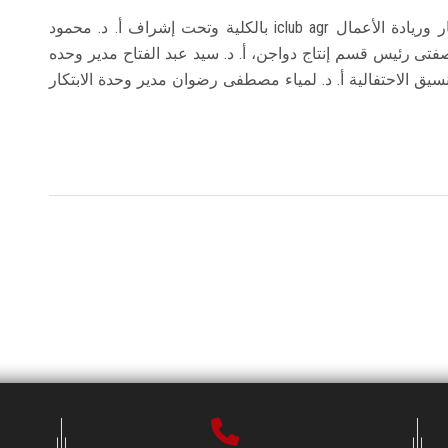
يذكر أن الاحتفالية جاءت بتنظيم طلاب نادى الابتكار وريادة الأعمال iclub agr بالكلية وتحت إشراف أ. د. محمود
صفتى رئيس قسم إنتاج دواجن، أ. د. سيد عبد الفتاح مدير وحده
بتنسيق الاحتفالية أ. د. لمياء مصطفى رضوان مدير وحدة الابتكار