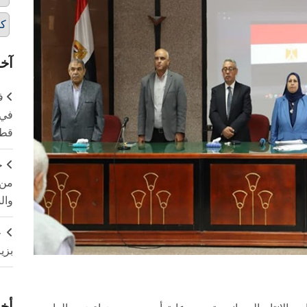
كل
آخر
ف
في 
قطا
ج
من 
وال
ج
بزي
أخر