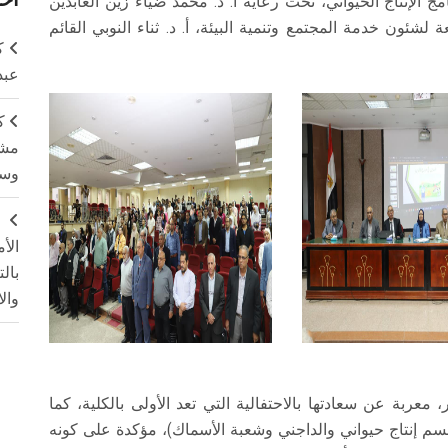
 الإنتاج الحيواني، تحت رعاية أ. د. محمد ضياء زين العابدين
لشئون خدمة المجتمع وتنمية البيئة، أ. د. ثناء النوبي القائم
ك
عبد
ك
مشت
وسم
ج
الأ
بال
وال
، معربة عن سعادتها بالاحتفالية التي تعد الأولى بالكلية، كما
(قسم إنتاج حيواني والداجني وشعبة الأسماك)، مؤكدة على كونه