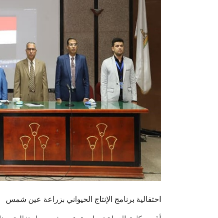
احتفالية برنامج الإنتاج الحيواني بزراعة عين شمس