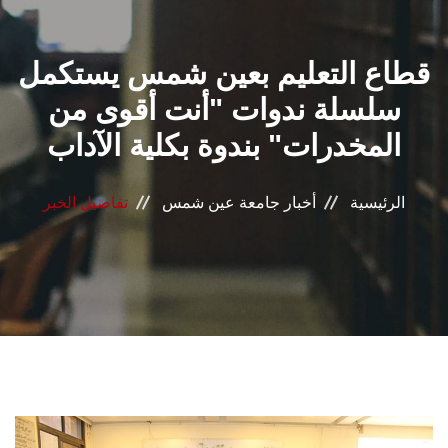
القطاعـات
قطاع التعليم بعين شمس يستكمل
الشئون الأكاديمية
سلسلة ندوات "أنت أقوى من
البحث العلمي
المخدرات" بندوة بكلية الآداب
الرعاية الصحية
الرئيسية
أخبار جامعة عين شمس
تفاصيل الخبر
المراكز والوحدات
الأنظمة الذكية
الإعلام
تواصل معنا