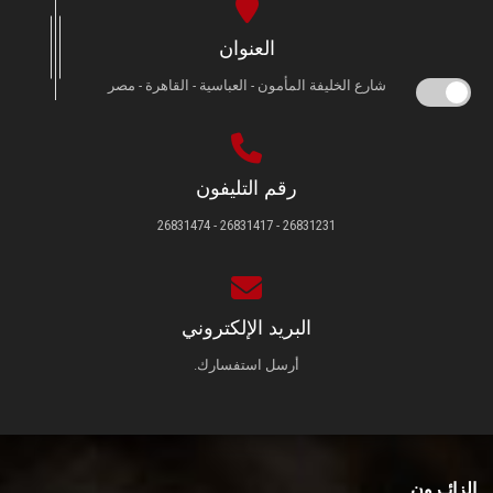
العنوان
شارع الخليفة المأمون - العباسية - القاهرة - مصر
رقم التليفون
26831231 - 26831417 - 26831474
البريد الإلكتروني
أرسل استفسارك.
الزائـرون