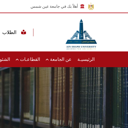
أهلاً بك في جامعة عين شمس
الطلاب
الرئيسيـة
عن الجامعة
القطاعـات
الشئون