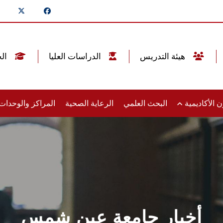
هيئة التدريس
الدراسات العليا
الخريجين
 الأكاديمية
البحث العلمي
الرعاية الصحية
المراكز والوحدا
أخبار جامعة عين شمس