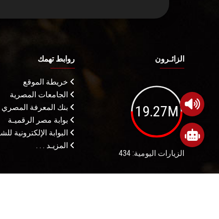
الزائـرون
روابط تهمك
خريطة الموقع
الجامعات المصرية
19.27M
بنك المعرفة المصري
بوابة مصر الرقميـة
البوابة الإلكترونية لل
المزيـد . . .
الزيارات اليومية: 434