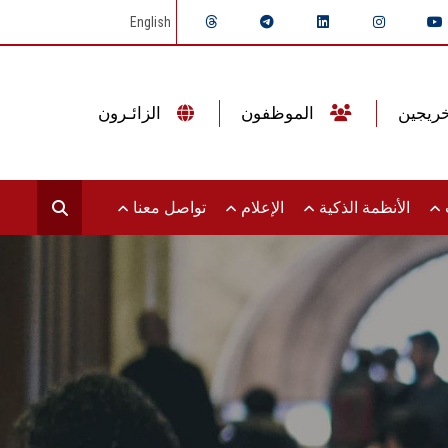
English
الموظفون
الزائـرون
ت
الأنظمة الذكية
الإعلام
تواصل معنا