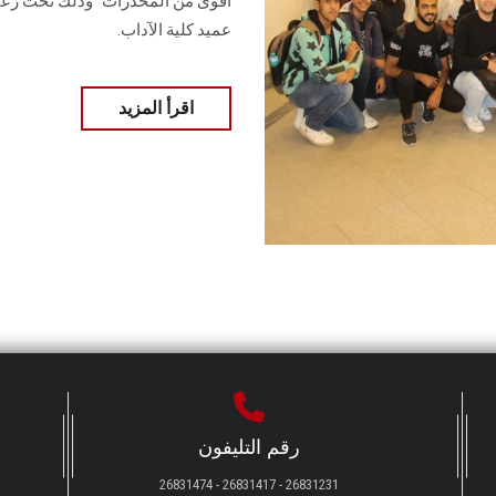
‏أقوى من المخدرات" وذلك تحت رعاية
عميد كلية الآداب.
اقرأ المزيد
رقم التليفون
26831231 - 26831417 - 26831474