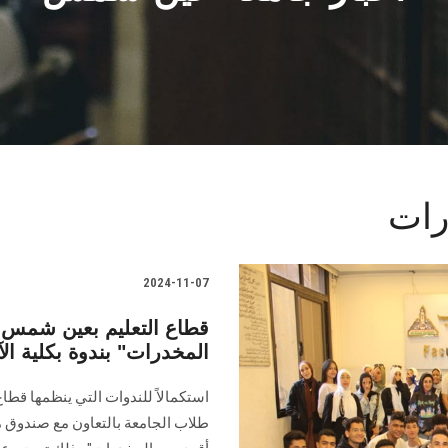
رات
2024-11-07
قطاع التعليم بعين شمس
المخدرات" بندوة بكلية ال
استكمالاً للندوات التي ينظمها قطا
‏طلاب الجامعة بالتعاون مع صندوق م