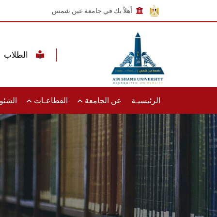
أهلاً بك في جامعة عين شمس
الطلاب
الرئيسيـة
عن الجامعة
القطاعـات
الشئون