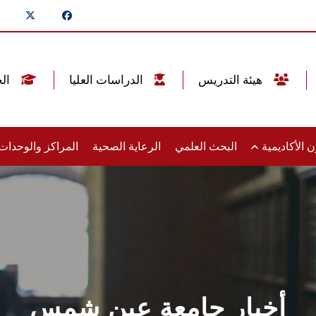
هيئة التدريس
الدراسات العليا
الخريجين
 الأكاديمية
البحث العلمي
الرعاية الصحية
المراكز والوحدا
أخبار جامعة عين شمس