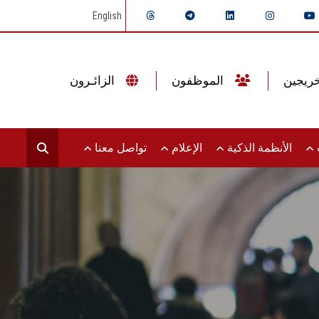
English
الموظفون
الزائـرون
ت
الأنظمة الذكية
الإعلام
تواصل معنا