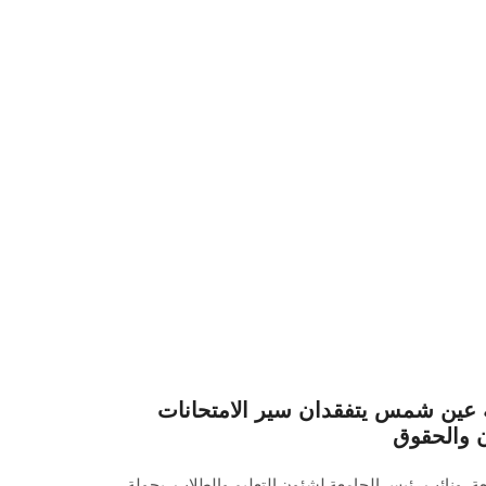
عين شمس يتفقدان سير الامتحانات
 والحقوق
عة، ونائب رئيس الجامعة لشئون التعليم والطلاب، بجولة