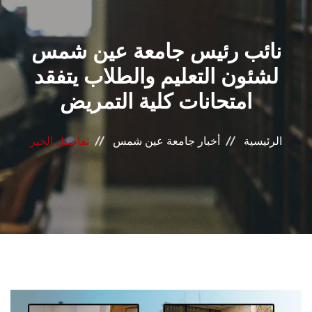
القطاعـات
نائب رئيس جامعة عين شمس
الشئون الأكاديمية
لشئون التعليم والطلاب يتفقد
البحث العلمي
امتحانات كلية التمريض
الرعاية الصحية
الرئيسية
أخبار جامعة عين شمس
تفاصيل الخبر
المراكز والوحدات
الأنظمة الذكية
الإعلام
تواصل معنا