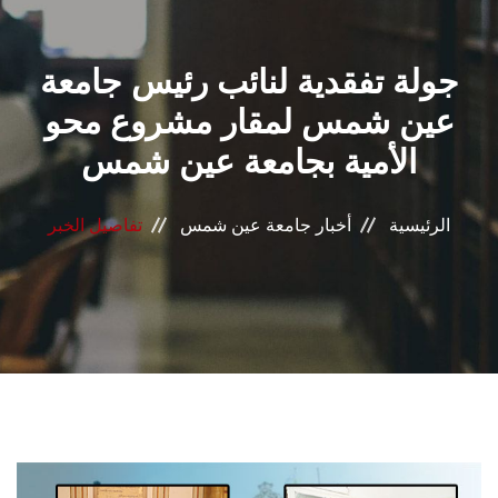
القطاعـات
جولة تفقدية لنائب رئيس جامعة
الشئون الأكاديمية
عين شمس لمقار مشروع محو
البحث العلمي
الأمية بجامعة عين شمس
الرعاية الصحية
الرئيسية
أخبار جامعة عين شمس
تفاصيل الخبر
المراكز والوحدات
الأنظمة الذكية
الإعلام
تواصل معنا