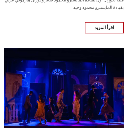
فنية لكورال أون بقيادة المايسترو محمود صابر وكورال هارموني ‏عربي
بقيادة المايسترو محمود وحيد
اقرأ المزيد