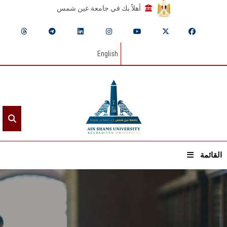
أهلاً بك في جامعة عين شمس
English
القائمة
الرئيسيـة
عن الجامعة