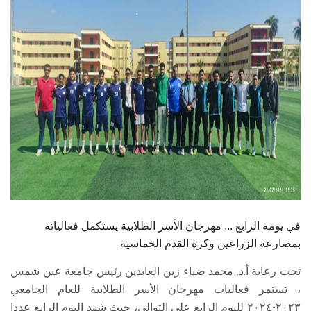
الطلاب
هيئة التدريس
الدراسات العليا
الخريجين
الموظفون
الزائـرون
في يومه الرابع ... مهرجان الأسر الطلابية يستكمل فعالياته
سجل الان
بمصارعة الزراعين وكرة القدم الخماسية
تحت رعاية أ.د. محمد ضياء زين العابدين رئيس جامعة عين شمس
، تستمر فعاليات مهرجان الأسر الطلابية للعام الجامعي
٢٠٢٣-٢٠٢٤ لليوم الرابع على التوالي، حيث شهد اليوم الرابع عددا