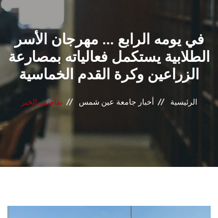
القطاعـات
في يومه الرابع ... مهرجان الأسر
الشئون الأكاديمية
الطلابية يستكمل فعالياته بمصارعة
البحث العلمي
الزراعين وكرة القدم الخماسية
الرعاية الصحية
الرئيسية
أخبار جامعة عين شمس
تفاصيل الخبر
المراكز والوحدات
الأنظمة الذكية
الإعلام
تواصل معنا