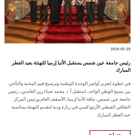
الطلاب
هيئة التدريس
الدراسات العليا
2026-03-20
الخريجين
رئيس جامعة عين شمس يستقبل الأنبا إرميا للتهنئة بعيد الفطر
الموظفون
المبارك
في خطوة لتعزيز أواصر الوحدة الوطنية وترسيخ قيم المحبة والتآخي
الزائـرون
بين نسيج الوطن الواحد، استقبل أ. د. محمد ضياء زين العابدين، رئيس
جامعة عين شمس، نيافة الأنبا إرميا، الأسقف العام ورئيس المركز
سجل الان
الثقافي القبطي الأرثوذكسي في زيارة ودية لتقديم التهنئة بمناسبة
عيد الفطر المبارك