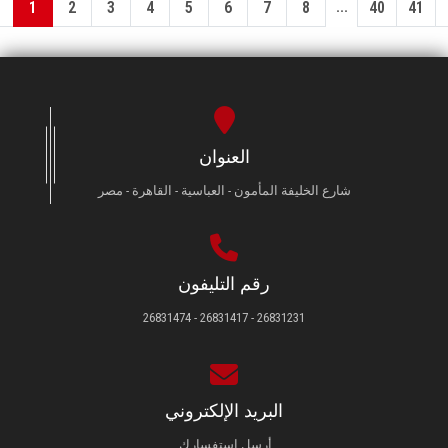
...
1
2
3
4
5
6
7
8
40
41
العنوان
شارع الخليفة المأمون - العباسية - القاهرة - مصر
رقم التليفون
26831231 - 26831417 - 26831474
البريد الإلكتروني
أرسل استفسارك.