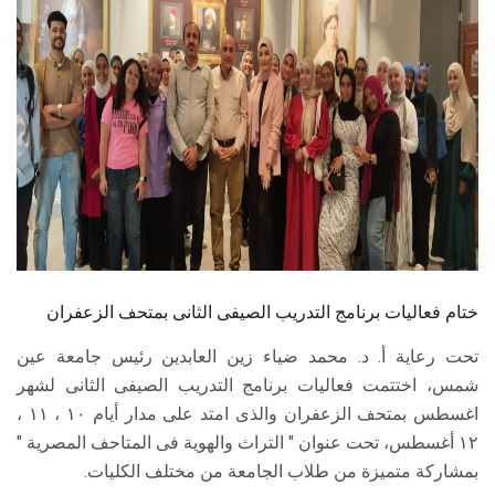
الطلاب
هيئة التدريس
الدراسات العليا
الخريجين
الموظفون
الزائـرون
ختام فعاليات برنامج التدريب الصيفى الثانى بمتحف الزعفران
تحت رعاية أ. د. محمد ضياء زين العابدين رئيس جامعة عين
سجل الان
شمس، اختتمت فعاليات برنامج التدريب الصيفى الثانى لشهر
اغسطس بمتحف الزعفران والذى امتد على مدار أيام ١٠ ، ١١ ،
١٢ أغسطس، تحت عنوان " التراث والهوية فى المتاحف المصرية "
بمشاركة متميزة من طلاب الجامعة من مختلف الكليات.