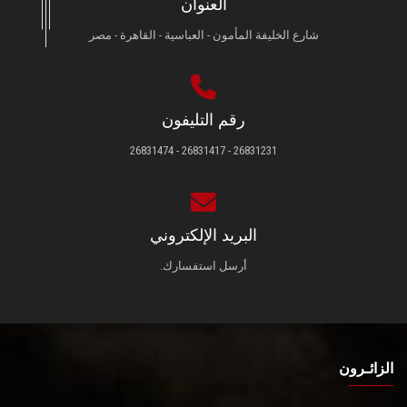
العنوان
شارع الخليفة المأمون - العباسية - القاهرة - مصر
رقم التليفون
26831231 - 26831417 - 26831474
البريد الإلكتروني
أرسل استفسارك.
الزائـرون