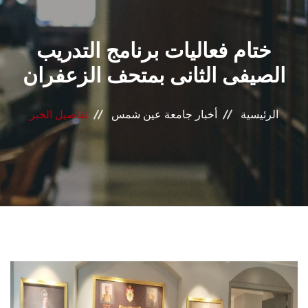
القطاعـات
ختام فعاليات برنامج التدريب
الشئون الأكاديمية
الصيفى الثانى بمتحف الزعفران
البحث العلمي
الرئيسية
أخبار جامعة عين شمس
تفاصيل الخبر
الرعاية الصحية
المراكز والوحدات
الأنظمة الذكية
الإعلام
تواصل معنا