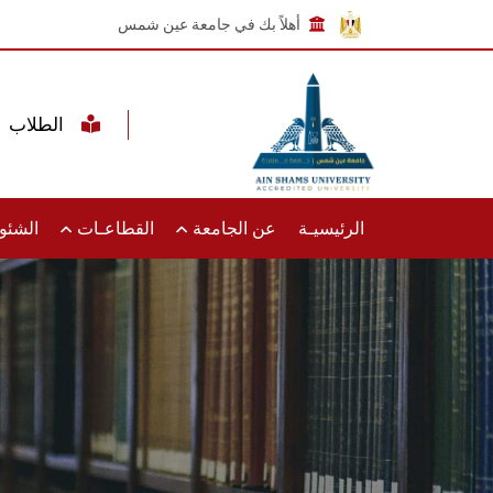
أهلاً بك في جامعة عين شمس
الطلاب
الرئيسيـة
عن الجامعة
القطاعـات
الشئون