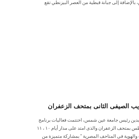
بالإضافة إلى جبانة قبطية من العصر البيزنطي تقع
ريب الصيفى الثانى بمتحف الزعفران
عابدين رئيس جامعة عين شمس، اختتمت فعاليات برنامج
التدريب الصيفى الثانى لشهر اغسطس بمتحف الزعفران والذى امتد على مدار أيام ١٠ ، ١١
ث والهوية فى المتاحف المصرية " بمشاركة متميزة من