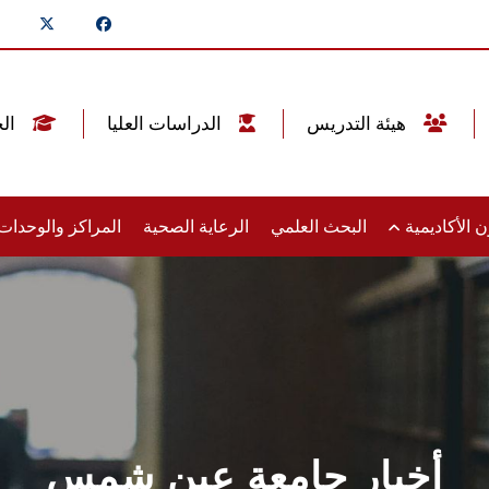
هيئة التدريس
الدراسات العليا
الخريجين
 الأكاديمية
البحث العلمي
الرعاية الصحية
المراكز والوحدا
أخبار جامعة عين شمس