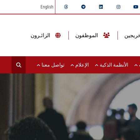
English
الموظفون
الزائـرون
ت
الأنظمة الذكية
الإعلام
تواصل معنا