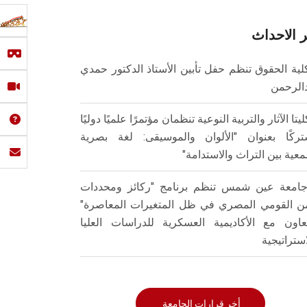
 الاحداث
لية الحقوق تنظم حفل تأبين الأستاذ الدكتور حمدي
الرحمن
ليتا الآثار والتربية النوعية تنظمان مؤتمرًا علميًا دوليًا
ركًا بعنوان "الألوان والموسيقى: لغة بصرية
عية بين التراث والاستدامة"
امعة عين شمس تنظم برنامج "ركائز ومحددات
من القومي المصري في ظل المتغيرات المعاصرة"
تعاون مع الأكاديمية العسكرية للدراسات العليا
استراتيجية
أخر قرارات الجامعة