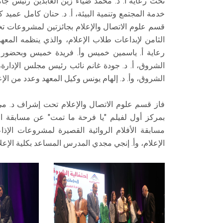
تحت رعاية أ. د. محمد ضياء زين العابدين رئيس ج
خدمة المجتمع وتنمية البيئة، أ. د. حنان كامل عميد كل
قسم علوم الاتصال والإعلام بجائزتين لمشروعات 
الثامن لإبداعات طلاب الإعلام، والذي ينظمه المعهد 
رعاية أ. ياسمين خميس وأ. فريدة خميس وبحضور ال
الشروق، أ. د. جودة غانم نائب رئيس مجلس الإدارة، أ
الشروق، وأ. د. إلهام يونس وكيل المعهد وعدد من الإ
فاز قسم علوم الاتصال والإعلام تحت إشراف د. مي
بمركز أول لفيلم "يا فرحة ما تمت" عن مسابقة الأ
مسابقة الأفلام الروائية القصيرة لمشروعات الإذ
الإعلام، وأ. إنجي مجدي المدرس المساعد بكلية الإعلا