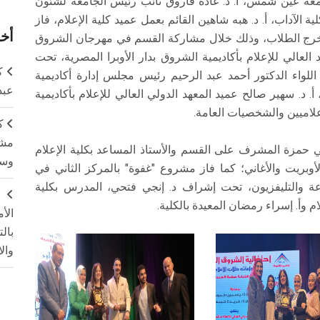
امعة عين شمس، أ. د. غادة فاروق نائب رئيس الجامعة لشئون
ية الآداب، أ. د. هبه شاهين القائم بعمل عميد كلية الإعلام، فاز
أخر
تخرج الطلاب، وذلك خلال مشاركة القسم في مهرجان الشروق
العالي للإعلام بأكاديمية الشروق بدار الأوبرا المصرية، تحت
ك
لواء الدكتور أحمد عبد الرحيم رئيس مجلس إدارة أكاديمية
عبد
. د. سهير صالح عميد المعهد الدولي العالي للإعلام بأكاديمية
علاميين والشخصيات العامة.
ك
مشت
 حمزة المشرف على القسم والأستاذ المساعد بكلية الإعلام
وسم
وبريت والأغاني؛ كما فاز مشروع "غفوة" بالمركز الثاني في
اعة والتليفزيون، تحت إشراف د. إنجي فتحي، المدرس بكلية
ج
م وأ. إسراء رمضان المعيدة بالكلية.
الأ
بال
وال