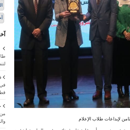
ال
أخ
آخر
طال
لتن
ف
في 
قطا
ج
من 
من لإبداعات طلاب الإعلام
وال