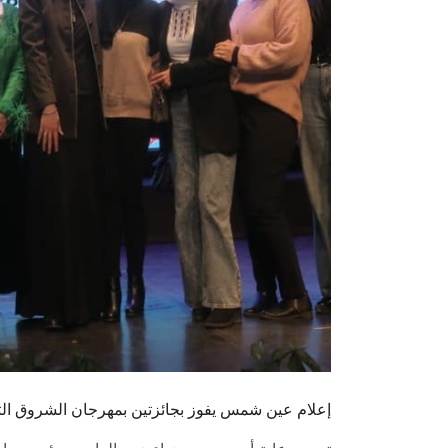
إعلام عين شمس يفوز بجائزتين بمهرجان الشروق الثا