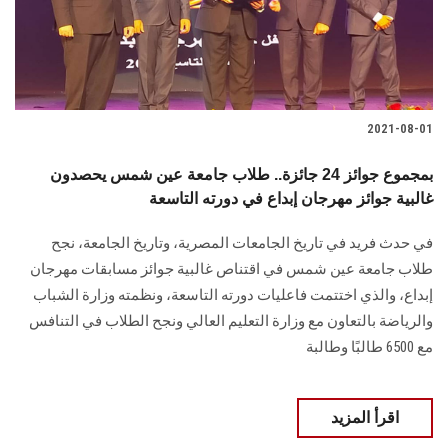
الطلاب
هيئة التدريس
الدراسات العليا
2021-08-01
الخريجين
بمجموع جوائز 24 جائزة.. طلاب جامعة عين شمس يحصدون
غالبية جوائز مهرجان إبداع في دورته التاسعة
الموظفون
في حدث فريد في تاريخ الجامعات المصرية، وتاريخ الجامعة، نجح
طلاب جامعة عين شمس في اقتناص غالبية جوائز مسابقات مهرجان
الزائـرون
إبداع، والذي اختتمت فاعليات دورته التاسعة، ونظمته وزارة الشباب
والرياضة بالتعاون مع وزارة التعليم العالي ونجح الطلاب في التنافس
سجل الان
مع 6500 طالبًا وطالبة
اقرأ المزيد