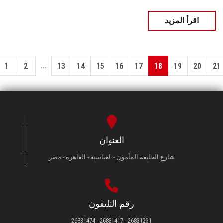
اقرأ المزيد
...
1
2
13
14
15
16
17
18
19
20
21
العنوان
شارع الخليفة المأمون - العباسية - القاهرة - مصر
رقم التليفون
26831231 - 26831417 - 26831474