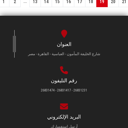
...
1
2
13
14
15
16
17
18
19
20
21
العنوان
شارع الخليفة المأمون - العباسية - القاهرة - مصر
رقم التليفون
26831231 - 26831417 - 26831474
البريد الإلكتروني
أرسل استفسارك.