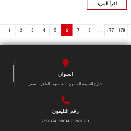
اقرأ المزيد
...
1
2
3
4
5
6
7
8
177
178
العنوان
شارع الخليفة المأمون - العباسية - القاهرة - مصر
رقم التليفون
26831231 - 26831417 - 26831474