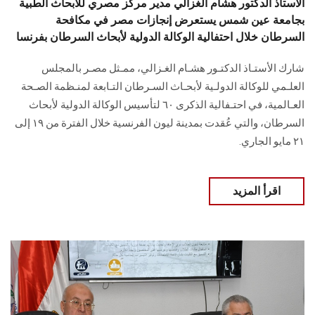
الأستاذ الدكتور هشام الغزالي مدير مركز مصري للأبحاث الطبية
بجامعة عين شمس يستعرض إنجازات مصر في مكافحة
السرطان خلال احتفالية الوكالة الدولية لأبحاث السرطان بفرنسا
شارك الأستـاذ الدكتـور هشـام الغـزالي، ممـثل مصـر بالمجلس
العلـمي للوكالة الدولـية لأبحـاث السـرطان التـابعة لمنـظمة الصـحة
العـالمية، في احتـفالية الذكرى ٦٠ لتأسيس الوكالة الدولية لأبحاث
السرطان، والتي عُقدت بمدينة ليون الفرنسية خلال الفترة من ١٩ إلى
٢١ مايو الجاري.
اقرأ المزيد