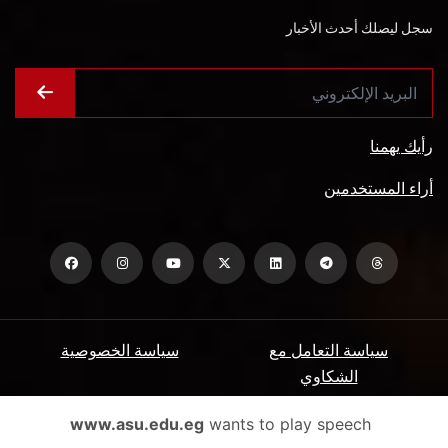
سجل ليصلك أحدث الأخبار
رأيك يهمنا
أراء المستخدمين
سياسة التعامل مع
سياسة الخصوصية
الشكاوي
ميثاق المتعاملين
الأسئلة الشائعة
www.asu.edu.eg
wants to play speech