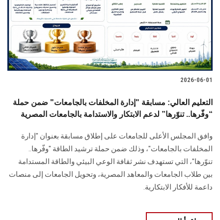
الطلاب
هيئة التدريس
الدراسات العليا
2026-06-01
الخريجين
التعليم العالي: مسابقة "إدارة المخلفات بالجامعات" ضمن حملة
الموظفون
“وفّرها.. تنوّرها” لدعم الابتكار والاستدامة بالجامعات المصرية
وافق المجلس الأعلى للجامعات على إطلاق مسابقة بعنوان "إدارة
الزائـرون
المخلفات بالجامعات"، وذلك ضمن حملة ترشيد الطاقة "وفّرها..
تنوّرها"، التي تستهدف نشر ثقافة الوعي البيئي والطاقة المستدامة
سجل الان
بين طلاب الجامعات والمعاهد المصرية، وتحويل الجامعات إلى منصات
داعمة للأفكار الابتكارية.