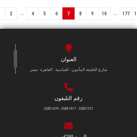
...
...
1
2
4
5
6
7
8
9
10
177
1
العنوان
شارع الخليفة المأمون - العباسية - القاهرة - مصر
رقم التليفون
26831231 - 26831417 - 26831474
البريد الإلكتروني