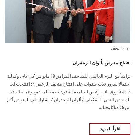
الطلاب
هيئة التدريس
الدراسات العليا
2026-05-18
الخريجين
افتتاح معرض بألوان الزعفران
الموظفون
تزامناً مع اليوم العالمي للمتاحف الموافق 18 مايو من كل عام، وكذلك
احتفالًا بمرور ثلاث سنوات على افتتاح متحف الزعفران؛ افتتحت أ.د.
الزائـرون
غادة فاروق نائب رئيس الجامعة لشئون خدمة المجتمع وتنمية البيئة،
المعرض الفني التشكيلي "بألوان الزعفران"، يشارك في المعرض أكثر
سجل الان
من 25 فنانًا وفنانة
اقرأ المزيد