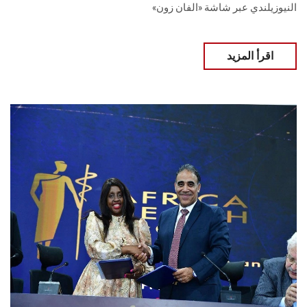
النيوزيلندي عبر شاشة «الفان زون»
اقرأ المزيد