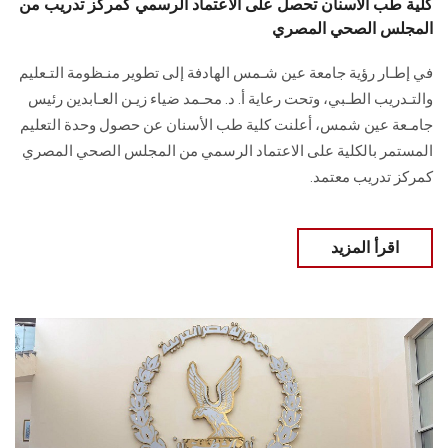
كلية طب الأسنان تحصل على الاعتماد الرسمي كمركز تدريب من
المجلس الصحي المصري
في إطـار رؤية جامعة عين شـمس الهادفة إلى تطوير منـظومة التـعليم
والتـدريب الطـبي، وتحت رعاية أ. د. محـمد ضياء زيـن العـابدين رئيس
جامـعة عين شمس، أعلنت كلية طب الأسنان عن حصول وحدة التعليم
المستمر بالكلية على الاعتماد الرسمي من المجلس الصحي المصري
كمركز تدريب معتمد.
اقرأ المزيد