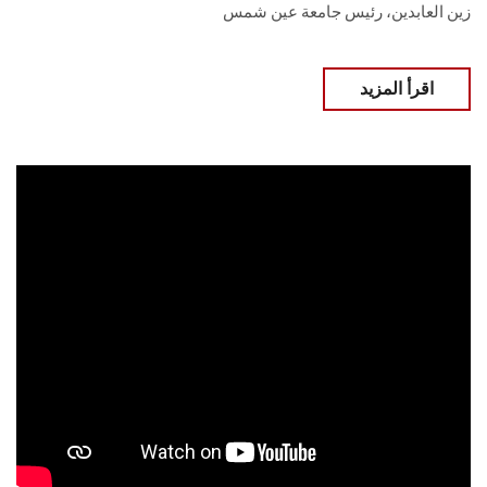
زين العابدين، رئيس جامعة عين شمس
اقرأ المزيد