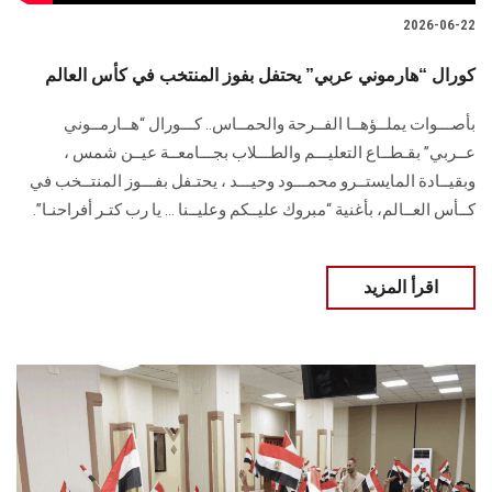
2026-06-22
كورال “هارموني عربي” يحتفل بفوز المنتخب في كأس العالم
بأصـــوات يملــؤهــا الفــرحة والحمــاس.. كـــورال “هــارمــوني
عــربي” بقـطــاع التعليـــم والطـــلاب بجـــامعــة عيــن شمس ،
وبقيــادة المايستــرو محمـــود وحيـــد ، يحتـفل بفـــوز المنتــخب في
كــأس العــالم، بأغنية “مبروك عليــكم وعليــنا … يا رب كتـر أفراحنـا”.
اقرأ المزيد