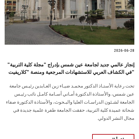
الطلاب
هيئة التدريس
الدراسات العليا
2026-06-28
الخريجين
إنجاز عالمي جديد لجامعة عين شمس بإدراج "مجلة كلية التربية"
الموظفون
في الكشاف العربي للاستشهادات المرجعية ومنصة "كلاريفيت"
تحت رعاية الأستـاذ الدكتور محمـد ضيـاء زين العـابدين رئيـس جامعة
الزائـرون
عين شمس، والأستاذة الدكتورة أمـاني أسـامة كامـل نائب رئيـس
الجامعة لشـئون الدراسـات العليا والبـحوث، والأستاذة الدكتورة صفاء
سجل الان
شحاتة عميدة كلية التربية، حققت الجامعة طفرة علمية جديدة في
مجال النشر الدولي.