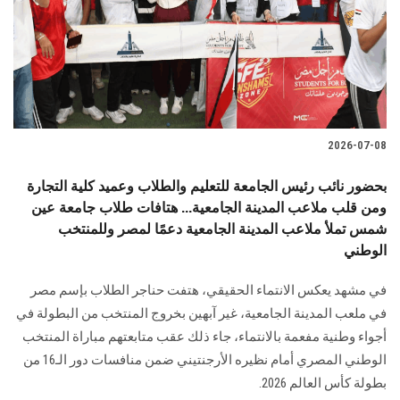
الطلاب
هيئة التدريس
الدراسات العليا
2026-07-08
الخريجين
بحضور نائب رئيس الجامعة للتعليم والطلاب وعميد كلية التجارة
الموظفون
ومن قلب ملاعب المدينة الجامعية... هتافات طلاب جامعة عين
شمس تملأ ملاعب المدينة الجامعية دعمًا لمصر وللمنتخب
الوطني
الزائـرون
في مشهد يعكس الانتماء الحقيقي، هتفت حناجر الطلاب بإسم مصر
سجل الان
في ملعب المدينة الجامعية، غير آبهين بخروج المنتخب من البطولة في
أجواء وطنية مفعمة بالانتماء، جاء ذلك عقب متابعتهم مباراة المنتخب
الوطني المصري أمام نظيره الأرجنتيني ضمن منافسات دور الـ16 من
بطولة كأس العالم 2026.