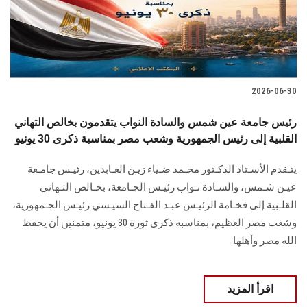
2026-06-30
رئيس جامعة عين شمس والسادة النواب يتقدمون بخالص التهاني
القلبية إلى رئيس الجمهورية وشعب مصر بمناسبة ذكرى 30 يونيو
يتـقدم الأسـتاذ الدكـتور محـمد ضـياء زيـن العـابدين، رئيـس جامـعة
عيـن شـمس، والسـادة نـواب رئيـس الجـامعة، بخـالص التـهاني
القلـبية إلى فخـامة الرئيـس عبـد الفـتاح السيـسي رئيـس الجـمهورية،
وشعب مصر العظيم، بمناسبة ذكرى ثورة 30 يونيو، متمنين أن يحفظ
الله مصر وأهلها.
اقرأ المزيد