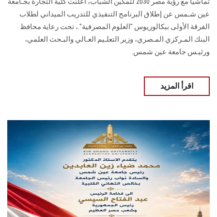
تماشياً مع رؤية مصر 2030 لتمكين الشباب، أعلنت كلية التجارة بجـامعة
عين شـمس عن إطلاق البرنامج التنفيذي للتدريب الميداني لطلاب
الفرقة الأولى ببكالوريوس "العلوم المصرفية".، تحت رعاية محافظ
البنك المـركزي المـصري، وزير التعلـيم العـالي والبـحث العلمي،
ورئيـس جامعة عين شمس.
اقرأ المزيد