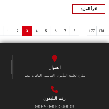
اقرأ المزيد
...
1
2
3
4
5
6
7
8
177
178
العنوان
شارع الخليفة المأمون - العباسية - القاهرة - مصر
رقم التليفون
26831231 - 26831417 - 26831474