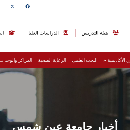
هيئة التدريس
الدراسات العليا
الخريجين
 الأكاديمية
البحث العلمي
الرعاية الصحية
المراكز والوحدا
أخبار جامعة عين شمس