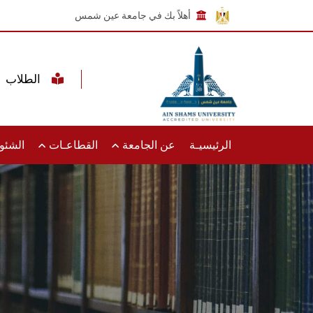
أهلاً بك في جامعة عين شمس
الطلاب
الرئيسيـة
عن الجامعة
القطاعـات
الشئون