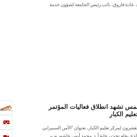
 د. غادة فاروق، نائب رئيس الجامعة لشؤون خدمة
س تشهد انطلاق فعاليات المؤتمر
يم الكبار
رون لمركز تعليم الكبار، بعنوان "الأمن ‏السيبراني
لذي يقام تحت رعاية أ. د. محمد أيمن عاشور ‏وزير