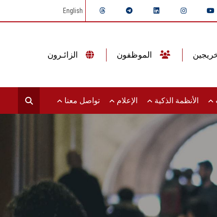
English
الموظفون
الزائـرون
ت
الأنظمة الذكية
الإعلام
تواصل معنا