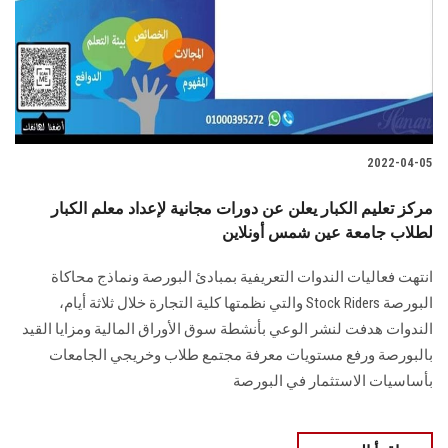
الطلاب
هيئة التدريس
الدراسات العليا
2022-04-05
الخريجين
مركز تعليم الكبار يعلن عن دورات مجانية لإعداد معلم الكبار
الموظفون
لطلاب جامعة عين شمس أونلاين
انتهت فعاليات الندوات التعريفية بمبادئ البورصة ونماذج محاكاة
الزائـرون
البورصة Stock Riders والتي نظمتها كلية التجارة خلال ثلاثة أيام،
الندوات هدفت لنشر الوعي بأنشطة سوق الأوراق المالية ومزايا القيد
سجل الان
بالبورصة ورفع مستويات معرفة مجتمع طلاب وخريجي الجامعات
بأساسيات الاستثمار في البورصة