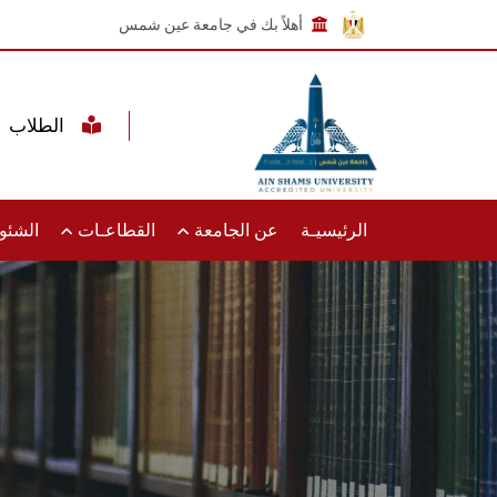
أهلاً بك في جامعة عين شمس
الطلاب
الرئيسيـة
عن الجامعة
القطاعـات
الشئون