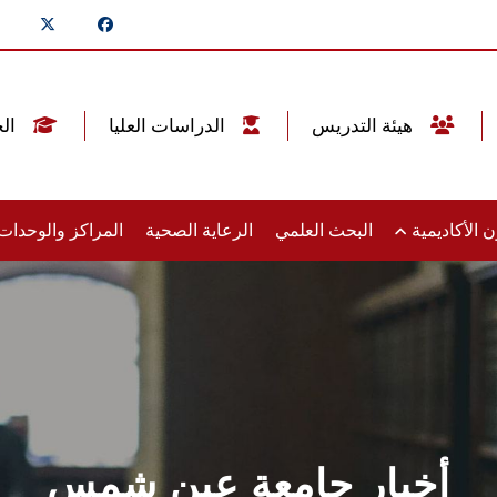
هيئة التدريس
الدراسات العليا
الخريجين
 الأكاديمية
البحث العلمي
الرعاية الصحية
المراكز والوحدا
أخبار جامعة عين شمس