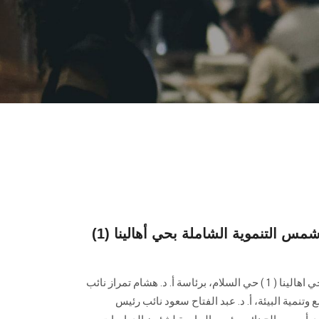
انطلاق قافلة جامعة عين شمس التنموية الشاملة بحي أهالينا (1)
انطلقت القافلة التنموية الشاملة بحي اهالينا ( 1 ) حي السلام، برئاسة أ. د. هشام تمراز نائب
تنمية البيئة، أ. د. عبد الفتاح سعود نائب رئيس