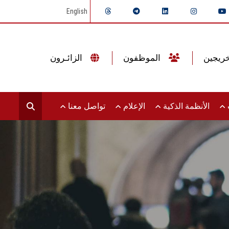
English
الموظفون
الزائـرون
ت
الأنظمة الذكية
الإعلام
تواصل معنا