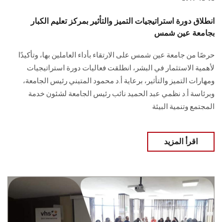
الطلاب
انطلاق دورة استراتيجيات التميز والتأثير بمركز تعليم الكبار
هيئة التدريس
بجامعة عين شمس
حرصًا من جامعة عين شمس على الارتقاء بأداء العاملين بها، وتأكيدًا
الدراسات العليا
لأهمية الاستثمار في البشر، انطلقت فعاليات دورة استراتيجيات
ومهارات التميز والتأثير، برعاية أ.د محمود المتيني رئيس الجامعة،
الخريجين
وبرئاسة أ.د نظمي عبد الحميد نائب رئيس الجامعة لشئون خدمة
المجتمع وتنمية البيئة
الموظفون
الزائـرون
اقرأ المزيد
سجل الان