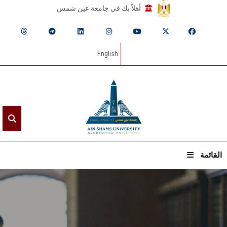
أهلاً بك في جامعة عين شمس
English
القائمة
الرئيسيـة
عن الجامعة