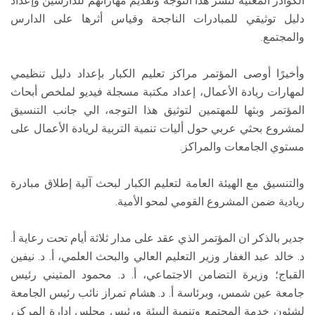
الكوادر المعنية لنشر هذا التوجه وتقديم مهاراتهم للدارسين وإعداد
دليل توثيقي للمبادرات الناجحة وقياس أثرها على الدارس
والمجتمع.
وأخيرًا أوصى المؤتمر مراكز تعليم الكبار بإعداد دليل تنظيمي
لمهارات ريادة الأعمال، إعداد مكتبة مسجلة فيديو لملخص أبحاث
المؤتمر وبثها للمهتمين لتوثيق هذا التوجه، الي جانب التنسيق
لمشروع بحثي عربي حول أليات تنمية التربية لريادة الأعمال على
مستوي الجامعات والمراكز.
والتنسيق مع الهيئة العامة لتعليم الكبار لبحث آلية إطلاق مبادرة
ريادية ضمن المشروع القومي لمحو الأمية.
جدير بالذكر ان المؤتمر الذي عقد على مدار ثلاثة أيام تحت رعاية أ.
د. خالد عبد الغفار وزير التعليم العالي والبحث العلمي، أ. د. نيفين
القباج؛ وزيرة التضامن الاجتماعي، أ. د. محمود المتيني رئيس
جامعة عين شمس، وبرئاسة أ. د. هشام تمراز نائب رئيس الجامعة
لشئون خدمة المجتمع وتنمية البيئة ورئيس مجلس إدارة المركز،