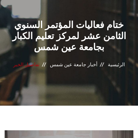
القطاعـات
ختام فعاليات المؤتمر السنوي
الشئون الأكاديمية
الثامن عشر لمركز تعليم الكبار
البحث العلمي
بجامعة عين شمس
الرعاية الصحية
الرئيسية
أخبار جامعة عين شمس
تفاصيل الخبر
المراكز والوحدات
الأنظمة الذكية
الإعلام
تواصل معنا