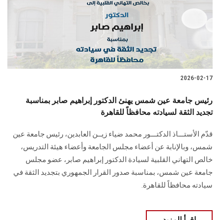
الطلاب
هيئة التدريس
الدراسات العليا
2026-02-17
الخريجين
رئيس جامعة عين شمس يهنئ الدكتور إبراهيم صابر بمناسبة
الموظفون
تجديد الثقة لسيادته محافظاً للقاهرة
قدّم الأستـــاذ الدكتـــور محمد ضياء زيــن العابدين، رئيس جامعة عين
الزائـرون
شمس، وبالإنابة عن أعضاء مجلس الجامعة وأعضاء هيئة التدريس،
خالص التهاني القلبية لسيادة الدكتور إبراهيم صابر، عضو مجلس
سجل الان
جامعة عين شمس، بمناسبة صدور القرار الجمهوري بتجديد الثقة في
سيادته محافظاً للقاهرة.
اقرأ المزيد