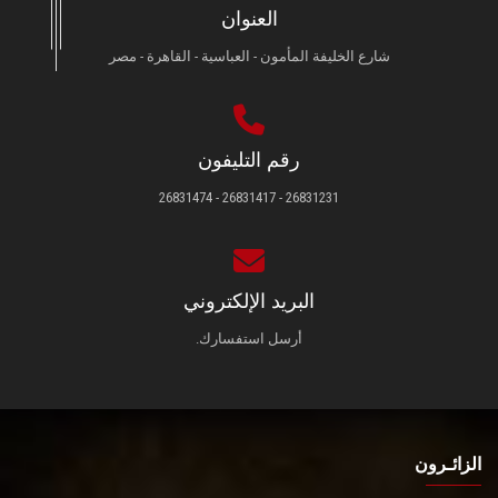
العنوان
شارع الخليفة المأمون - العباسية - القاهرة - مصر
رقم التليفون
26831231 - 26831417 - 26831474
البريد الإلكتروني
أرسل استفسارك.
الزائـرون