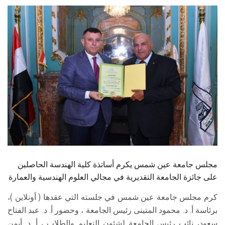
الطلاب
هيئة التدريس
الدراسات العليا
الخريجين
الموظفون
الزائـرون
مجلس جامعة عين شمس يكرم أساتذة كلية الهندسة الحاصلين
سجل الان
على جائزة الجامعة التقديرية في مجالي العلوم الهندسية والعمارة
كرم مجلس جامعة عين شمس في جلسته التي عقدها ( أونلاين )،
برئاسة أ. د. محمود المتينى رئيس الجامعة ، وحضور أ. د. عبد الفتاح
سعود، نائب رئيس الجامعة لشئون التعليم والطلاب ، أ. د. أيمن