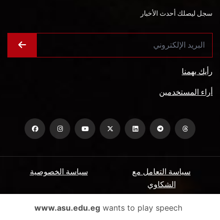
سجل ليصلك أحدث الأخبار
رأيك يهمنا
أراء المستخدمين
سياسة التعامل مع
سياسة الخصوصية
الشكاوي
ميثاق المتعاملين
الأسئلة الشائعة
www.asu.edu.eg
wants to play speech