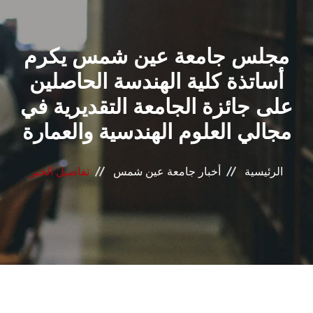
القطاعـات
مجلس جامعة عين شمس يكرم
الشئون الأكاديمية
أساتذة كلية الهندسة الحاصلين
البحث العلمي
على جائزة الجامعة التقديرية في
مجالي العلوم الهندسية والعمارة
الرعاية الصحية
المراكز والوحدات
الرئيسية
أخبار جامعة عين شمس
تفاصيل الخبر
الأنظمة الذكية
الإعلام
تواصل معنا